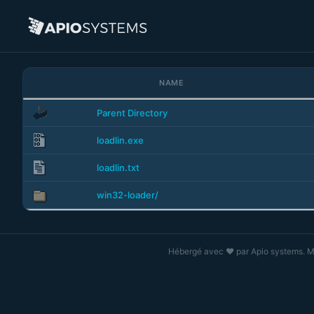
NAME
Parent Directory
loadlin.exe
loadlin.txt
win32-loader/
Hébergé avec ❤️ par
Apio systems
. 